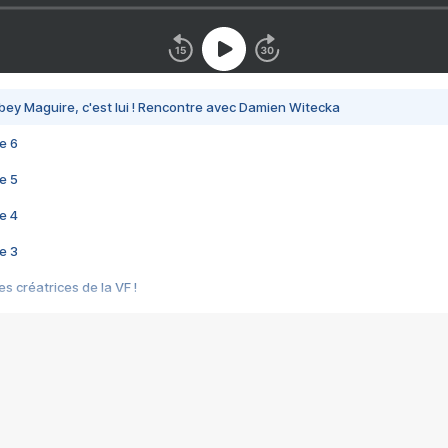
bey Maguire, c'est lui ! Rencontre avec Damien Witecka
e 6
e 5
e 4
e 3
s créatrices de la VF !
e 2
e 1
e Mektoub My Love arrive enfin ! Rencontre avec Shaïn Boumedine et Sal
i : après Toni en famille