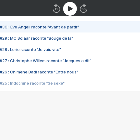
#30 : Eve Angeli raconte "Avant de partir"
#29 : MC Solaar raconte "Bouge de là"
28 : Lorie raconte "Je vais vite"
#27 : Christophe Willem raconte "Jacques a dit"
#26 : Chimène Badi raconte "Entre nous"
#25 : Indochine raconte "3e sexe"
#24 : Zaho raconte "C'est chelou"
#23 : Patrick Bruel raconte "Au café des délices"
#22 : Kyo raconte "Le chemin"
#21 : Nolwenn Leroy raconte "Cassé"
#20 : Patrick Hernandez raconte "Born to be alive"