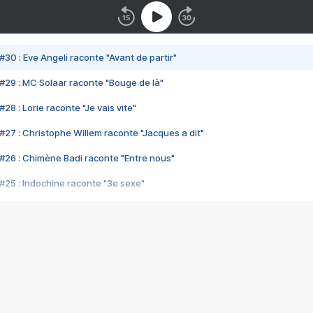
#30 : Eve Angeli raconte "Avant de partir"
#29 : MC Solaar raconte "Bouge de là"
28 : Lorie raconte "Je vais vite"
#27 : Christophe Willem raconte "Jacques a dit"
#26 : Chimène Badi raconte "Entre nous"
#25 : Indochine raconte "3e sexe"
#24 : Zaho raconte "C'est chelou"
#23 : Patrick Bruel raconte "Au café des délices"
#22 : Kyo raconte "Le chemin"
#21 : Nolwenn Leroy raconte "Cassé"
#20 : Patrick Hernandez raconte "Born to be alive"