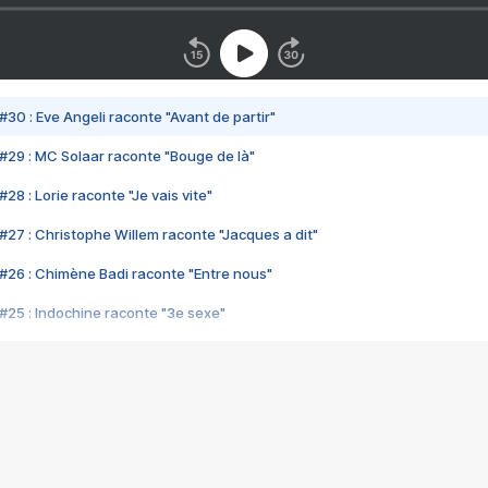
#30 : Eve Angeli raconte "Avant de partir"
#29 : MC Solaar raconte "Bouge de là"
28 : Lorie raconte "Je vais vite"
#27 : Christophe Willem raconte "Jacques a dit"
#26 : Chimène Badi raconte "Entre nous"
#25 : Indochine raconte "3e sexe"
#24 : Zaho raconte "C'est chelou"
#23 : Patrick Bruel raconte "Au café des délices"
#22 : Kyo raconte "Le chemin"
#21 : Nolwenn Leroy raconte "Cassé"