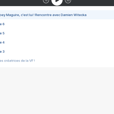
bey Maguire, c'est lui ! Rencontre avec Damien Witecka
e 6
e 5
e 4
e 3
s créatrices de la VF !
e 2
e 1
e Mektoub My Love arrive enfin ! Rencontre avec Shaïn Boumedine et Sal
i : après Toni en famille
elle réalise le bouleversant Dites lui que je l'aime