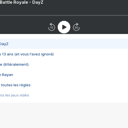
 Battle Royale - DayZ
 DayZ
 a 13 ans (et vous l'avez ignoré)
e (littéralement)
im Rayan
 toutes les règles
s les jeux vidéo
us choquant de Rockstar ? - Le scandale BULLY
e plus moche de Steam
du RÊVE tourne au CAUCHEMAR