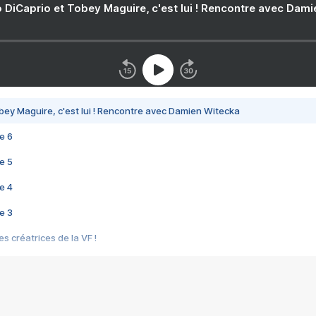
 DiCaprio et Tobey Maguire, c'est lui ! Rencontre avec Dam
bey Maguire, c'est lui ! Rencontre avec Damien Witecka
e 6
e 5
e 4
e 3
s créatrices de la VF !
e 2
e 1
e Mektoub My Love arrive enfin ! Rencontre avec Shaïn Boumedine et Sal